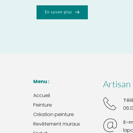
En savoir plus
Menu : 
Artisan 
Accueil
Tél
Peinture
06.1
Création peinture
E-m
Revêtement muraux
lap