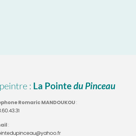
peintre : 
La Pointe 
du Pinceau
éphone Romaric MANDOUKOU 
: 
3.60.43.31
ail 
:
ointedupinceau@yahoo.fr