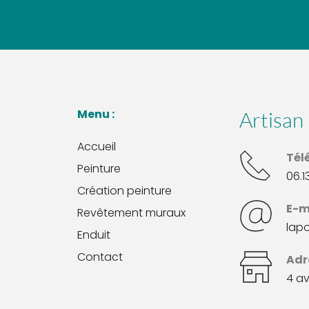
Menu : 
Artisan 
Accueil
Tél
Peinture
06.1
Création peinture
E-m
Revêtement muraux
lap
Enduit
Contact
Adr
﻿4 a