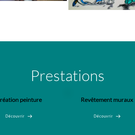
Prestations
réation peinture
Revêtement muraux
Découvrir
Découvrir