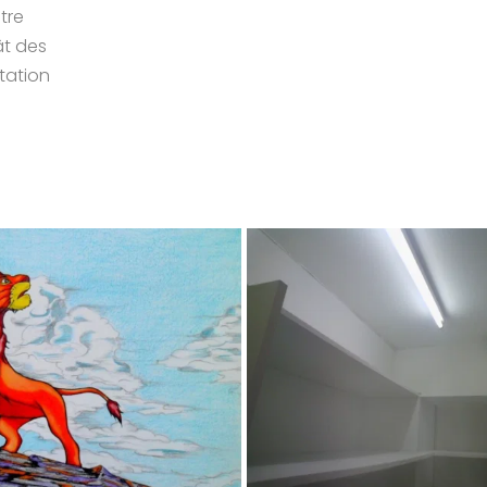
re 
t des 
ation 