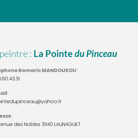
peintre : 
La Pointe 
du Pinceau
éphone Romaric MANDOUKOU 
: 
3.60.43.31
ail 
:
ointedupinceau@yahoo.fr
esse 
: 
venue des Nobles 31140 LAUNAGUET 