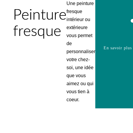
Une peinture
Peinture
fresque
intérieur ou
fresque
extérieure
vous permet
de
En savoir plus
personnaliser
votre chez-
soi, une idée
que vous
aimez ou qui
vous tien à
coeur.