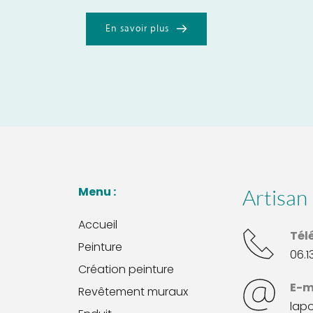
En savoir plus
Menu : 
Artisan 
Accueil
Tél
Peinture
06.1
Création peinture
E-m
Revêtement muraux
lap