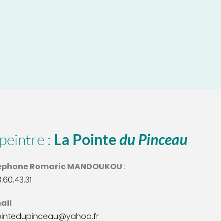
peintre : 
La Pointe 
du Pinceau
éphone Romaric MANDOUKOU 
: 
3.60.43.31
ail 
:
ointedupinceau@yahoo.fr