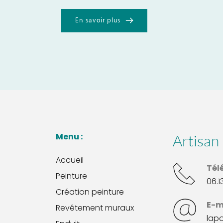
En savoir plus
Menu : 
Artisan 
Accueil
Tél
Peinture
06.1
Création peinture
E-m
Revêtement muraux
lap