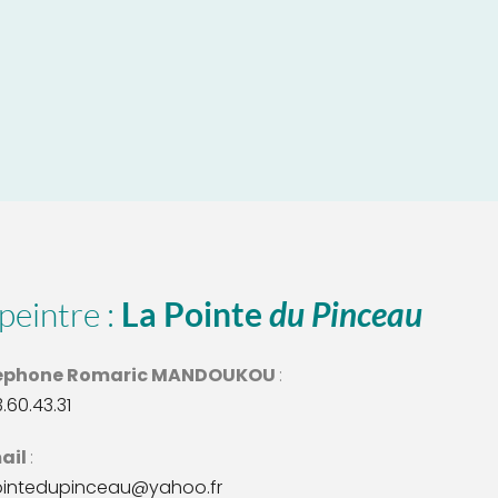
peintre : 
La Pointe 
du Pinceau
éphone Romaric MANDOUKOU 
: 
3.60.43.31
ail 
:
ointedupinceau@yahoo.fr